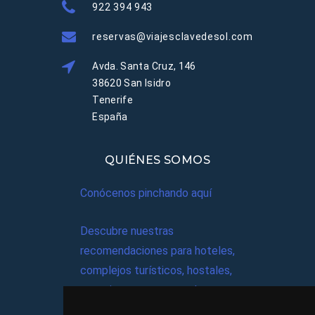
922 394 943
reservas@viajesclavedesol.com
Avda. Santa Cruz, 146
38620 San Isidro
Tenerife
España
QUIÉNES SOMOS
Conócenos pinchando aquí
Descubre nuestras
recomendaciones para hoteles,
complejos turísticos, hostales,
vacaciones, paquetes de
viajes, y mucho más!