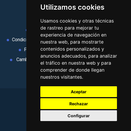
Utilizamos cookies
MI AGENCIA
Usamos cookies y otras técnicas
de rastreo para mejorar tu
Aviso legal
Condiciones de uso
experiencia de navegación en
Condiciones Generales
Ley de Viajes Combinados
nuestra web, para mostrarte
contenidos personalizados y
Política de privacidad
Uso de cookies
anuncios adecuados, para analizar
Cambiar preferencias de cookies
Area privada
el tráfico en nuestra web y para
Contacto
comprender de donde llegan
nuestros visitantes.
Aceptar
Rechazar
©
2026
. Todos los derechos reservados
.
Configurar
Aviso legal