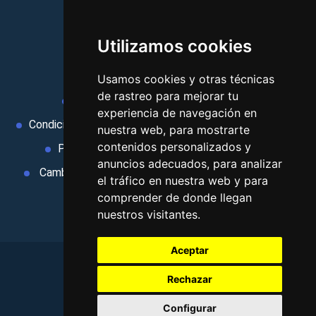
vacaciones, paquetes de
viajes, y mucho más!
Utilizamos cookies
MI AGENCIA
Usamos cookies y otras técnicas
de rastreo para mejorar tu
Aviso legal
Condiciones de uso
experiencia de navegación en
Condiciones Generales
Ley de Viajes Combinados
nuestra web, para mostrarte
contenidos personalizados y
Política de privacidad
Uso de cookies
anuncios adecuados, para analizar
Cambiar preferencias de cookies
Area privada
el tráfico en nuestra web y para
Contacto
comprender de donde llegan
nuestros visitantes.
Aceptar
Rechazar
©
2026
. Todos los derechos reservados
.
Configurar