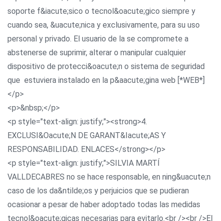
soporte f&iacute;sico o tecnol&oacute;gico siempre y
cuando sea, &uacute;nica y exclusivamente, para su uso
personal y privado. El usuario de la se compromete a
abstenerse de suprimir, alterar o manipular cualquier
dispositivo de protecci&oacute;n o sistema de seguridad
que estuviera instalado en la p&aacute;gina web [*WEB*]
</p>
<p>&nbsp;</p>
<p style="text-align: justify;"><strong>4.
EXCLUSI&Oacute;N DE GARANT&Iacute;AS Y
RESPONSABILIDAD. ENLACES</strong></p>
<p style="text-align: justify;">SILVIA MARTÍ
VALLDECABRES no se hace responsable, en ning&uacute;n
caso de los da&ntilde;os y perjuicios que se pudieran
ocasionar a pesar de haber adoptado todas las medidas
tecnol&oacute;gicas necesarias para evitarlo.<br /><br />El