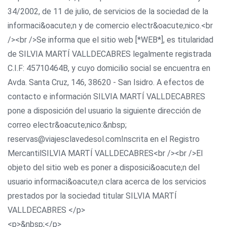
34/2002, de 11 de julio, de servicios de la sociedad de la
informaci&oacute;n y de comercio electr&oacute;nico.<br
/><br />Se informa que el sitio web [*WEB*], es titularidad
de SILVIA MARTÍ VALLDECABRES legalmente registrada
C.I.F: 45710464B, y cuyo domicilio social se encuentra en
Avda. Santa Cruz, 146, 38620 - San Isidro. A efectos de
contacto e información SILVIA MARTÍ VALLDECABRES
pone a disposición del usuario la siguiente dirección de
correo electr&oacute;nico:&nbsp;
reservas@viajesclavedesol.comInscrita en el Registro
MercantilSILVIA MARTÍ VALLDECABRES<br /><br />El
objeto del sitio web es poner a disposici&oacute;n del
usuario informaci&oacute;n clara acerca de los servicios
prestados por la sociedad titular SILVIA MARTÍ
VALLDECABRES </p>
<p>&nbsp;</p>