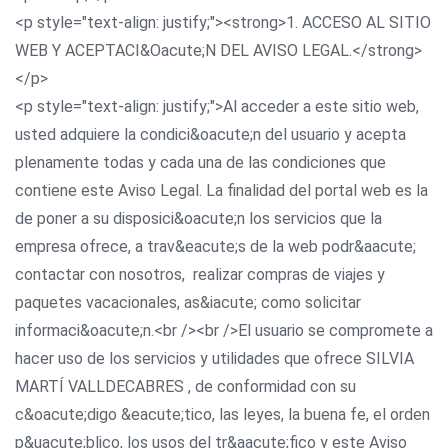
<p style="text-align: justify;"><strong>1. ACCESO AL SITIO
WEB Y ACEPTACI&Oacute;N DEL AVISO LEGAL.</strong>
</p>
<p style="text-align: justify;">Al acceder a este sitio web,
usted adquiere la condici&oacute;n del usuario y acepta
plenamente todas y cada una de las condiciones que
contiene este Aviso Legal. La finalidad del portal web es la
de poner a su disposici&oacute;n los servicios que la
empresa ofrece, a trav&eacute;s de la web podr&aacute;
contactar con nosotros, realizar compras de viajes y
paquetes vacacionales, as&iacute; como solicitar
informaci&oacute;n.<br /><br />El usuario se compromete a
hacer uso de los servicios y utilidades que ofrece SILVIA
MARTÍ VALLDECABRES , de conformidad con su
c&oacute;digo &eacute;tico, las leyes, la buena fe, el orden
p&uacute;blico, los usos del tr&aacute;fico y este Aviso