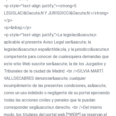
<p style="text-align: justify;"><strong>5.
LEGISLACI&Oacute;N Y JURISDICCI&Oacute;N.</strong>
</p>
<p>&nbsp;</p>
<p style="text-align: justify;">La legislaci&oacute;n
aplicable al presente Aviso Legal ser&aacute; la
legislaci&oacute;n espa&ntilde;ola, y la jurisdicci&oacute;n
competente para conocer de cualesquiera demandas que
este sitio Web suscite ser&aacute; la de los Juzgados y
Tribunales de la ciudad de Madrid. <br />SILVIA MARTÍ
VALLDECABRES denunciar&aacute; cualquier
incumplimiento de las presentes condiciones, as&iacute;
como un uso indebido o negligente de su portal ejerciendo
todas las acciones civiles y penales que le puedan
corresponder seg&uacute;n derecho. <br />Del mismo
modo, los titulares del portal web [*WEB*] se reservan el