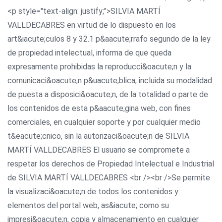
<p style="text-align: justify;">SILVIA MARTÍ
VALLDECABRES en virtud de lo dispuesto en los
art&iacute;culos 8 y 32.1 p&aacute;rrafo segundo de la ley
de propiedad intelectual, informa de que queda
expresamente prohibidas la reproducci&oacute;n y la
comunicaci&oacute;n p&uacute;blica, incluida su modalidad
de puesta a disposici&oacute;n, de la totalidad o parte de
los contenidos de esta p&aacute;gina web, con fines
comerciales, en cualquier soporte y por cualquier medio
t&eacute;cnico, sin la autorizaci&oacute;n de SILVIA
MARTÍ VALLDECABRES El usuario se compromete a
respetar los derechos de Propiedad Intelectual e Industrial
de SILVIA MARTÍ VALLDECABRES <br /><br />Se permite
la visualizaci&oacute;n de todos los contenidos y
elementos del portal web, as&iacute; como su
impresi&oacute;n, copia y almacenamiento en cualquier