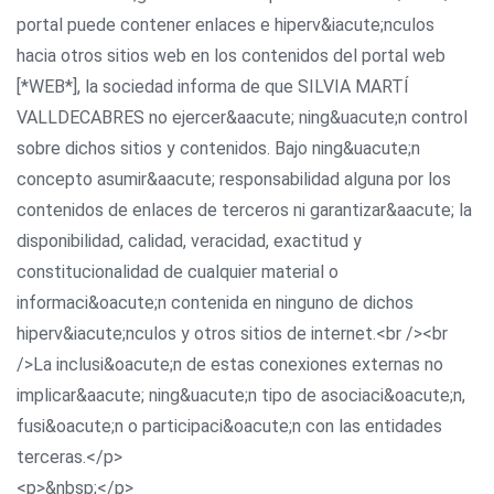
portal puede contener enlaces e hiperv&iacute;nculos
hacia otros sitios web en los contenidos del portal web
[*WEB*], la sociedad informa de que SILVIA MARTÍ
VALLDECABRES no ejercer&aacute; ning&uacute;n control
sobre dichos sitios y contenidos. Bajo ning&uacute;n
concepto asumir&aacute; responsabilidad alguna por los
contenidos de enlaces de terceros ni garantizar&aacute; la
disponibilidad, calidad, veracidad, exactitud y
constitucionalidad de cualquier material o
informaci&oacute;n contenida en ninguno de dichos
hiperv&iacute;nculos y otros sitios de internet.<br /><br
/>La inclusi&oacute;n de estas conexiones externas no
implicar&aacute; ning&uacute;n tipo de asociaci&oacute;n,
fusi&oacute;n o participaci&oacute;n con las entidades
terceras.</p>
<p>&nbsp;</p>