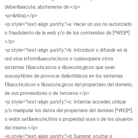
deber&aacute; abstenerse de:</p>
<p>&nbsp;</p>
<p style="text-align: justify;">a. Hacer un uso no autorizado
o fraudulento de la web y/o de los contenidos de [*WEB*]
</p>
<p style="text-align: justify;">b. Introducir o difundir en la
red virus inform&aacute;ticos o cualesquiera otros
sistemas f&iacute;sicos o l&oacute;gicos que sean
susceptibles de provocar da&ntilde;os en los sistemas
f&iacute;sicos o l&oacute;gicos del propietario del dominio,
de sus proveedores o de terceros.</p>
<p style="text-align: justify;">c. Intentar acceder, utilizar
y/o manipular los datos del propietario del dominio [*WEB*],
o webs sat&eacute;lites o propiedad suya o de los usuarios
del mismo.</p>
<p style="text-align: justify;">d. Suprimir, ocultar o